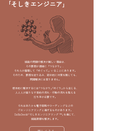
｢そしきエンジニア｣
組織の問題の解決が難しい理由は、
その要因が複雑に「つながり」、
それらが循環して「めぐって」いることにあります。
そのため、要因を絞り込み、部分的に対策を講じても、
問題解決には至りません。
根本的に解決するには｢つながり｣｢めぐり｣から生じる、
人と人が織りなす目的の流れ・行動の流れを整える
打ち手が必要です。
それはあたかも電子回路やコーディングなどの
ITエンジニアリングと通ずるものがあります。
DaBaDeeは｢そしきエンジニアリング ™｣を通じて、
組織課題を解決します。