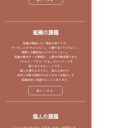
詳しくみる
​組織の課題
組織が機能しない理由は様々です。
すべきことが｢わからない｣、力量不足で｢できない｣、
周囲との関係性から｢やりたくない｣。
組織が解決すべき課題は、人間の行動原理である
「わかる・できる・やる」の３ステップを
属人化させないことです。
個人を責めるのでなく、誰もが迷わず、
自然と行動が誘発されるための「仕組み」を
組織全体に実装することにあります。
詳しくみる
​個人の課題
メンバーの「わかる・できる・やる」を促すには、