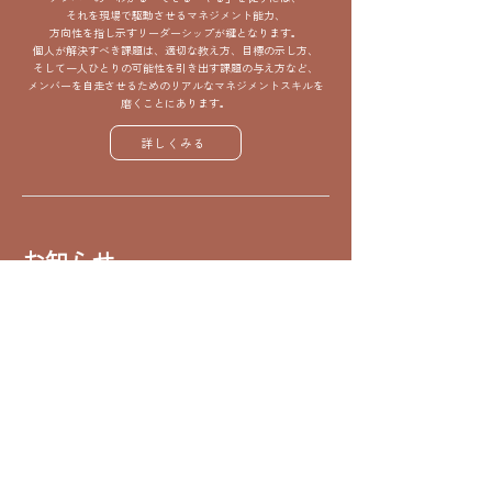
それを現場で駆動させるマネジメント能力、
方向性を指し示すリーダーシップが鍵となります。
個人が解決すべき課題は、適切な教え方、目標の示し方、
そして一人ひとりの可能性を引き出す課題の与え方など、
メンバーを自走させるためのリアルなマネジメントスキルを
磨くことにあります。
詳しくみる
お知らせ