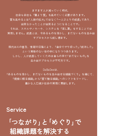
​ますます人が減っていく時代、
社会も会社も「量より質」を高めていく必要があります。
質を高めるとは｢人数の拡大｣ではなく｢一人ひとりの成長｣であり、
出来なかったことが出来るようになることです。
それは、スキルやノウハウ、システムを「足し算」をすることでは
実現しません。成長とは、今あるものを活かし、まだないものを生み出
すプロセスから成し得ます。
​現代はAIの普及、情報の氾濫により、｢自分でやり切った｣｢成功した｣
という実感のない世の中になりつつあります。
しかし、人が成長していくためは自らの手で｢まだないもの｣を
生み出すプロセスが不可欠です。
DaBaDeeは、
｢あるものを活かし、まだないものを生み出せる組織づくり」を通じて、
｢規模に頼る組織｣から｢質で勝る組織｣へのシフトをリードし、
豊かな人口減少社会の実現に貢献します。
Service
｢つながり｣と｢めぐり｣で
組織課題を解決する