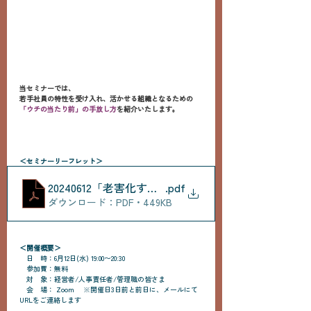
当セミナーでは、
若手社員の特性を受け入れ、活かせる組織となるための
「ウチの当たり前」の手放し方
を紹介いたします。
＜セミナーリーフレット＞
20240612「老害化する40･50代」_compressed
.pdf
ダウンロード：PDF • 449KB
＜開催概要＞
　日　時：6月12日(水) 19:00〜20:30
　参加費：無料
　対　象：経営者/人事責任者/管理職の皆さま
　会　場： Zoom　 ※開催日3日前と前日に、メールにて
URLをご連絡します