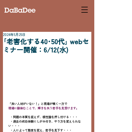
2024年5月25日
｢老害化する40･50代｣ webセ
ミナー開催：6/12(水)
「良い人材がいない！」と現場が嘆く一方で
現場に馴染むことで、輝きを失う若手を見受けます。
  ・問題の本質を捉えず、根性論を押し付ける・・・
  ・過去の成功体験にしがみ付き、やり方を変えられな
い・・・
  ・人によって態度を変え、若手を見下す・・・