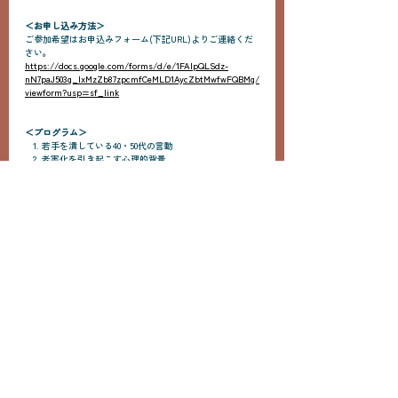
＜お申し込み方法＞
ご参加希望はお申込みフォーム(下記URL)よりご連絡くだ
さい。
https://docs.google.com/forms/d/e/1FAIpQLSdz-
nN7paJ503g_IxMzZb87zpcmfCeMLD1AycZbtMwfwFQBMg/
viewform?usp=sf_link
＜プログラム＞
1. 若手を潰している40・50代の言動
   2. 老害化を引き起こす心理的背景
   3. 「固定化した思考」を発見し、解きほぐす方法
   4. 組織を「新しく学べる状態」に整える
＜注意事項＞
・企業向けのセミナ
ーとなりますので、なるべく会
社のメ
ールアドレスでご登録ください。
・
セミナー前日にURLメールが届かない場合はメールアド
レスが誤って登録されている可能性がございますので、お
手数ですが弊社（
takakuwa@dabadee.co.jp
）までご連絡お
願いいたします。
・競合、同業社様のご参加はお断りいたします。
・ご登録いただいた個人情報は、セミナーに関するご連絡
の他、サービス、イベントに関する情報提供のために利用
させていただく場合がございます。ご登録いただいた時点
でご同意いただく形になりますことをご了承ください。