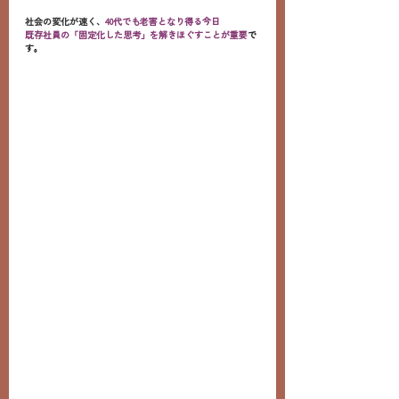
社会の変化が速く、
40代でも老害となり得る今日
既存社員の「固定化した思考」を解きほぐすことが重要
で
す。